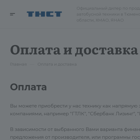
Официальный дилер по про
автобусной техники в Тюмен
области, ХМАО, ЯНАО
Оплата и доставка
—
Главная
Оплата и доставка
Оплата
Вы можете приобрести у нас технику как напрямую з
компаниями, например "ГТЛК", "Сбербанк Лизинг", "Г
В зависимости от выбранного Вами варианта фина
предложения от производителя, или программы го