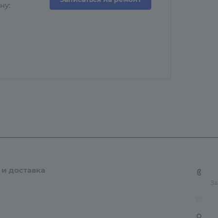
ну:
 и доставка
Контакты
Карта сайта
+7
За
tn
6